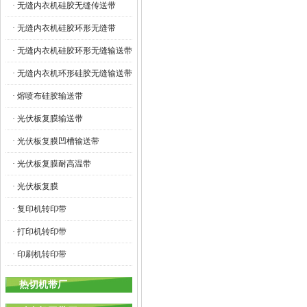
· 无缝内衣机硅胶无缝传送带
· 无缝内衣机硅胶环形无缝带
· 无缝内衣机硅胶环形无缝输送带
· 无缝内衣机环形硅胶无缝输送带
· 熔喷布硅胶输送带
· 光伏板复膜输送带
· 光伏板复膜凹槽输送带
· 光伏板复膜耐高温带
· 光伏板复膜
· 复印机转印带
· 打印机转印带
· 印刷机转印带
热切机带厂