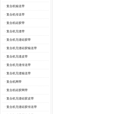
· 复合机输送带
· 复合机传送带
· 复合机硅胶带
· 复合机无缝带
· 复合机无缝硅胶带
· 复合机无缝硅胶输送带
· 复合机无缝皮带
· 复合机无缝传送带
· 复合机无缝输送带
· 复合机网带
· 复合机硅胶网带
· 复合机无缝硅胶皮带
· 复合机无缝硅胶传送带