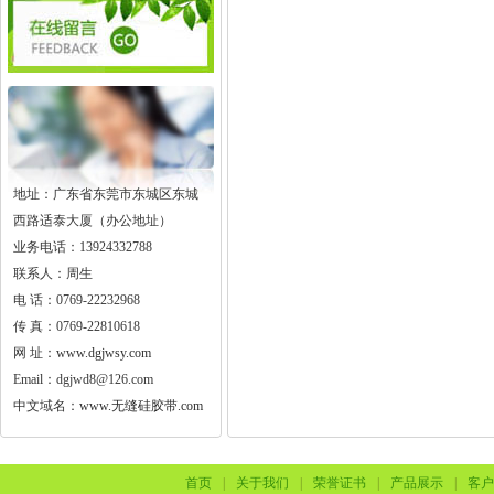
地址：广东省东莞市东城区东城
西路适泰大厦（办公地址）
业务电话：13924332788
联系人：周生
电 话：0769-22232968
传 真：0769-22810618
网 址：
www.dgjwsy.com
Email：dgjwd8@126.com
中文域名：
www.无缝硅胶带.com
首页
|
关于我们
|
荣誉证书
|
产品展示
|
客户