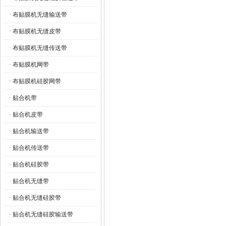
· 布贴膜机无缝输送带
· 布贴膜机无缝皮带
· 布贴膜机无缝传送带
· 布贴膜机网带
· 布贴膜机硅胶网带
· 贴合机带
· 贴合机皮带
· 贴合机输送带
· 贴合机传送带
· 贴合机硅胶带
· 贴合机无缝带
· 贴合机无缝硅胶带
· 贴合机无缝硅胶输送带