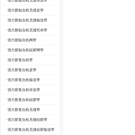
· 强力胶贴合机无缝传送带
· 强力胶贴合机无缝皮带
· 强力胶贴合机无缝输送带
· 强力胶贴合机无缝托布带
· 强力胶贴合机网带
· 强力胶贴合机硅胶网带
· 强力胶复合机带
· 强力胶复合机皮带
· 强力胶复合机输送带
· 强力胶复合机传送带
· 强力胶复合机硅胶带
· 强力胶复合机无缝带
· 强力胶复合机无缝硅胶带
· 强力胶复合机无缝硅胶输送带