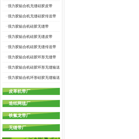
带
· 强力胶贴合机无缝硅胶皮带
· 强力胶贴合机无缝硅胶传送带
· 强力胶贴合机硅胶无缝带
· 强力胶贴合机硅胶无缝皮带
· 强力胶贴合机硅胶无缝传送带
· 强力胶贴合机硅胶环形无缝带
· 强力胶贴合机硅胶环形无缝输送
带
· 强力胶贴合机环形硅胶无缝输送
带
皮革机带厂
造纸网毯厂
铁氟龙带厂
无缝带厂