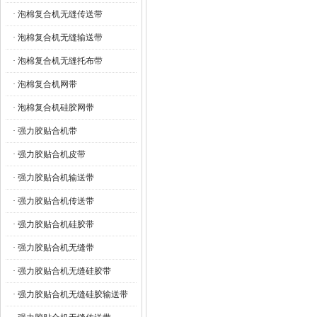
· 泡棉复合机无缝传送带
· 泡棉复合机无缝输送带
· 泡棉复合机无缝托布带
· 泡棉复合机网带
· 泡棉复合机硅胶网带
· 强力胶贴合机带
· 强力胶贴合机皮带
· 强力胶贴合机输送带
· 强力胶贴合机传送带
· 强力胶贴合机硅胶带
· 强力胶贴合机无缝带
· 强力胶贴合机无缝硅胶带
· 强力胶贴合机无缝硅胶输送带