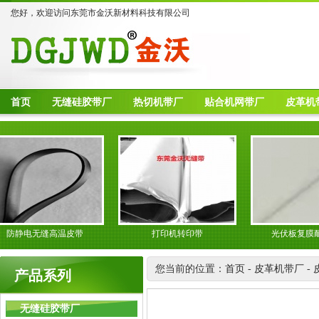
您好，欢迎访问东莞市金沃新材料科技有限公司
首页
无缝硅胶带厂
热切机带厂
贴合机网带厂
皮革机
静电无缝高温皮带
打印机转印带
光伏板复膜耐高
您当前的位置：
首页
-
皮革机带厂
-
产品系列
无缝硅胶带厂