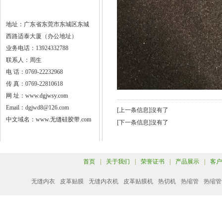
地址：广东省东莞市东城区东城
西路适泰大厦（办公地址）
业务电话：13924332788
联系人：周生
电 话：0769-22232968
传 真：0769-22810618
网 址：
www.dgjwsy.com
Email：dgjwd8@126.com
[上一条信息]沒有了
中文域名：
www.无缝硅胶带.com
[下一条信息]沒有了
首页
|
关于我们
|
荣誉证书
|
产品展示
|
客户
无缝内衣
皮革贴膜
无缝内衣机
皮革贴膜机
热切机
热缩管
热缩管