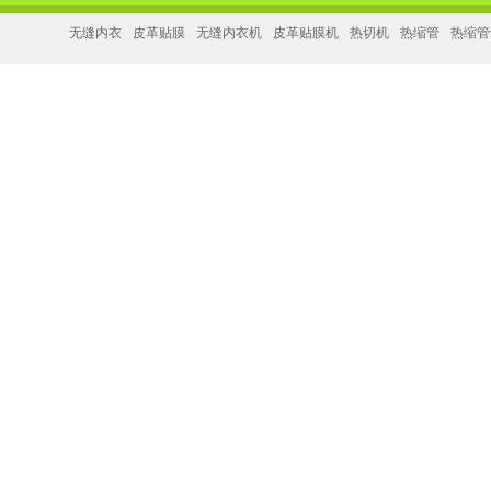
无缝内衣
皮革贴膜
无缝内衣机
皮革贴膜机
热切机
热缩管
热缩管