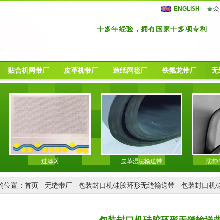
ENGLISH
众
十多年经验，拥有国家十多项专利
贴合机网带厂
皮革机带厂
造纸网毯厂
铁氟龙带厂
无
过滤网
皮革湿法输送带
防静电无缝
的位置：
首页
-
无缝带厂
-
包装封口机硅胶环形无缝输送带
- 包装封口机