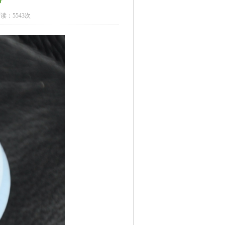
带
读：5543次