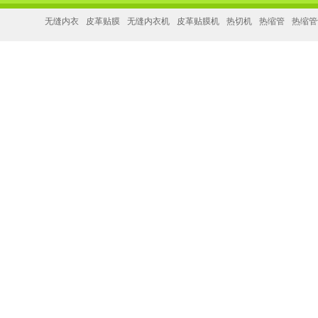
无缝内衣
皮革贴膜
无缝内衣机
皮革贴膜机
热切机
热缩管
热缩管