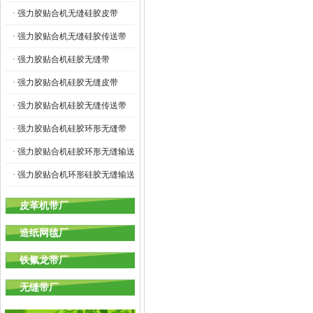
带
· 强力胶贴合机无缝硅胶皮带
· 强力胶贴合机无缝硅胶传送带
· 强力胶贴合机硅胶无缝带
· 强力胶贴合机硅胶无缝皮带
· 强力胶贴合机硅胶无缝传送带
· 强力胶贴合机硅胶环形无缝带
· 强力胶贴合机硅胶环形无缝输送
带
· 强力胶贴合机环形硅胶无缝输送
带
皮革机带厂
造纸网毯厂
铁氟龙带厂
无缝带厂