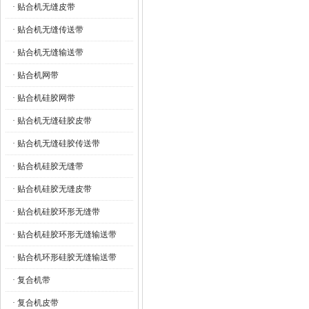
· 贴合机无缝皮带
· 贴合机无缝传送带
· 贴合机无缝输送带
· 贴合机网带
· 贴合机硅胶网带
· 贴合机无缝硅胶皮带
· 贴合机无缝硅胶传送带
· 贴合机硅胶无缝带
· 贴合机硅胶无缝皮带
· 贴合机硅胶环形无缝带
· 贴合机硅胶环形无缝输送带
· 贴合机环形硅胶无缝输送带
· 复合机带
· 复合机皮带