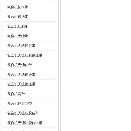
· 复合机输送带
· 复合机传送带
· 复合机硅胶带
· 复合机无缝带
· 复合机无缝硅胶带
· 复合机无缝硅胶输送带
· 复合机无缝皮带
· 复合机无缝传送带
· 复合机无缝输送带
· 复合机网带
· 复合机硅胶网带
· 复合机无缝硅胶皮带
· 复合机无缝硅胶传送带