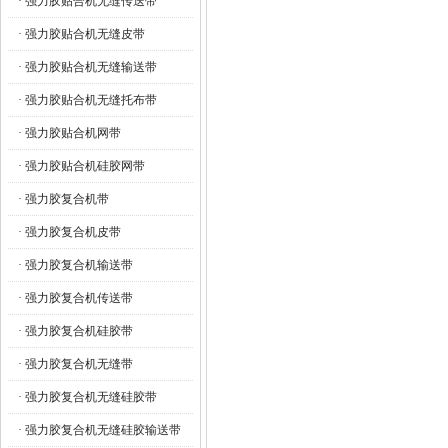
· 强力胶贴合机无缝传送带
· 强力胶贴合机无缝皮带
· 强力胶贴合机无缝输送带
· 强力胶贴合机无缝托布带
· 强力胶贴合机网带
· 强力胶贴合机硅胶网带
· 强力胶复合机带
· 强力胶复合机皮带
· 强力胶复合机输送带
· 强力胶复合机传送带
· 强力胶复合机硅胶带
· 强力胶复合机无缝带
· 强力胶复合机无缝硅胶带
· 强力胶复合机无缝硅胶输送带