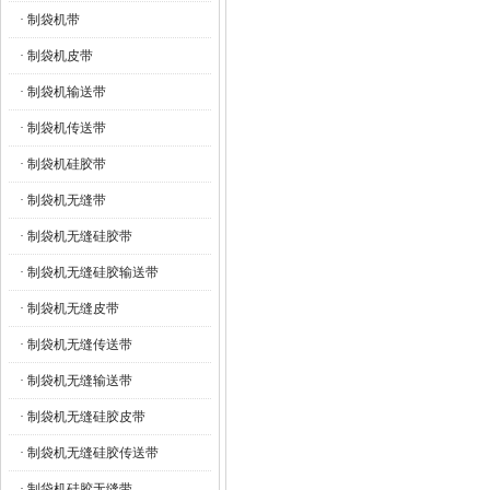
· 制袋机带
· 制袋机皮带
· 制袋机输送带
· 制袋机传送带
· 制袋机硅胶带
· 制袋机无缝带
· 制袋机无缝硅胶带
· 制袋机无缝硅胶输送带
· 制袋机无缝皮带
· 制袋机无缝传送带
· 制袋机无缝输送带
· 制袋机无缝硅胶皮带
· 制袋机无缝硅胶传送带
· 制袋机硅胶无缝带