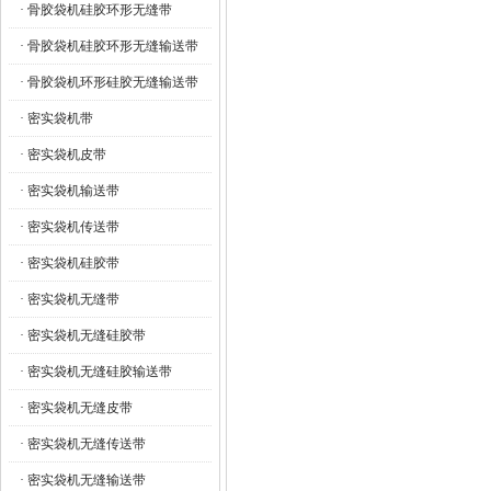
· 骨胶袋机硅胶环形无缝带
· 骨胶袋机硅胶环形无缝输送带
· 骨胶袋机环形硅胶无缝输送带
· 密实袋机带
· 密实袋机皮带
· 密实袋机输送带
· 密实袋机传送带
· 密实袋机硅胶带
· 密实袋机无缝带
· 密实袋机无缝硅胶带
· 密实袋机无缝硅胶输送带
· 密实袋机无缝皮带
· 密实袋机无缝传送带
· 密实袋机无缝输送带