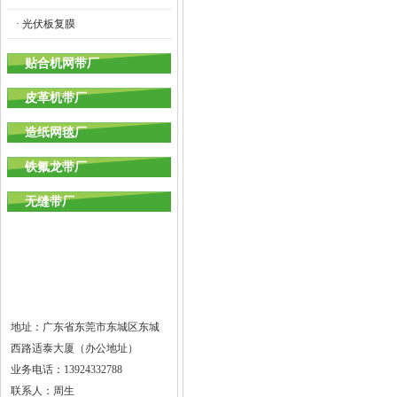
· 光伏板复膜
贴合机网带厂
皮革机带厂
造纸网毯厂
铁氟龙带厂
无缝带厂
地址：广东省东莞市东城区东城
西路适泰大厦（办公地址）
业务电话：13924332788
联系人：周生