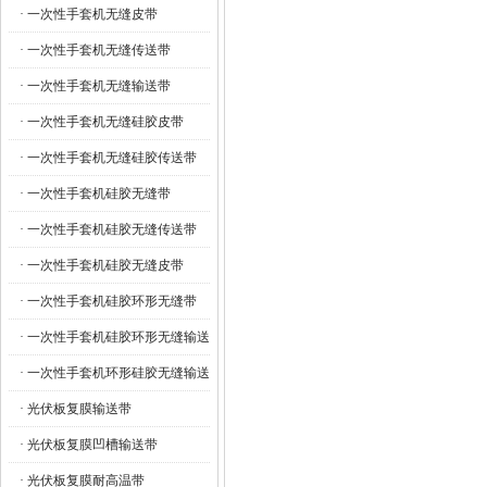
· 一次性手套机无缝皮带
· 一次性手套机无缝传送带
· 一次性手套机无缝输送带
· 一次性手套机无缝硅胶皮带
· 一次性手套机无缝硅胶传送带
· 一次性手套机硅胶无缝带
· 一次性手套机硅胶无缝传送带
· 一次性手套机硅胶无缝皮带
· 一次性手套机硅胶环形无缝带
· 一次性手套机硅胶环形无缝输送
带
· 一次性手套机环形硅胶无缝输送
带
· 光伏板复膜输送带
· 光伏板复膜凹槽输送带
· 光伏板复膜耐高温带