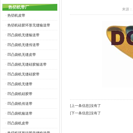
热切机带厂
来源：
· 热切机皮带
· 热切机硅胶环形无缝输送带
· 凹凸袋机无缝输送带
· 凹凸袋机无缝传送带
· 凹凸袋机无缝皮带
· 凹凸袋机无缝硅胶输送带
· 凹凸袋机无缝硅胶带
· 凹凸袋机无缝带
· 凹凸袋机硅胶带
· 凹凸袋机传送带
[上一条信息]沒有了
[下一条信息]沒有了
· 凹凸袋机输送带
· 凹凸袋机皮带