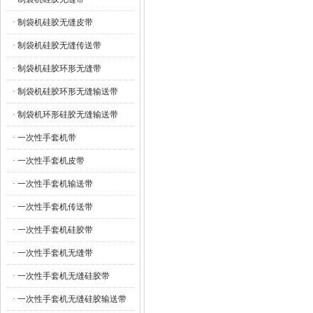
· 制袋机硅胶无缝皮带
· 制袋机硅胶无缝传送带
· 制袋机硅胶环形无缝带
· 制袋机硅胶环形无缝输送带
· 制袋机环形硅胶无缝输送带
· 一次性手套机带
· 一次性手套机皮带
· 一次性手套机输送带
· 一次性手套机传送带
· 一次性手套机硅胶带
· 一次性手套机无缝带
· 一次性手套机无缝硅胶带
· 一次性手套机无缝硅胶输送带