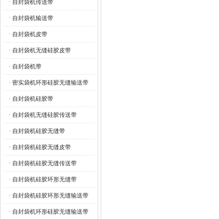
· 自封袋机传送带
· 自封袋机输送带
· 自封袋机皮带
· 自封袋机无缝硅胶皮带
· 自封袋机带
· 密实袋机环形硅胶无缝输送带
· 自封袋机硅胶带
· 自封袋机无缝硅胶传送带
· 自封袋机硅胶无缝带
· 自封袋机硅胶无缝皮带
· 自封袋机硅胶无缝传送带
· 自封袋机硅胶环形无缝带
· 自封袋机硅胶环形无缝输送带
· 自封袋机环形硅胶无缝输送带