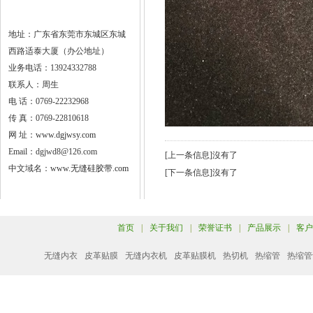
地址：广东省东莞市东城区东城
西路适泰大厦（办公地址）
业务电话：13924332788
联系人：周生
电 话：0769-22232968
传 真：0769-22810618
网 址：
www.dgjwsy.com
Email：dgjwd8@126.com
[上一条信息]沒有了
中文域名：
www.无缝硅胶带.com
[下一条信息]沒有了
首页
|
关于我们
|
荣誉证书
|
产品展示
|
客户
无缝内衣
皮革贴膜
无缝内衣机
皮革贴膜机
热切机
热缩管
热缩管