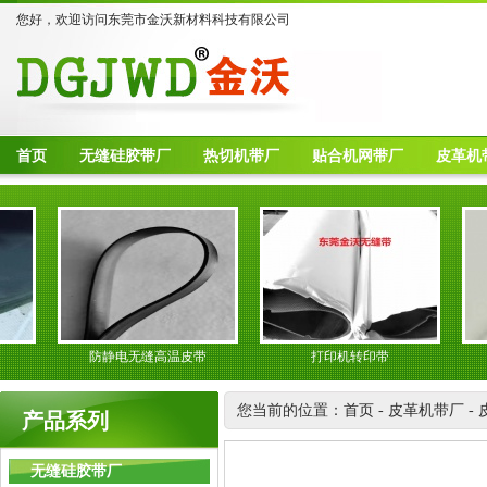
您好，欢迎访问东莞市金沃新材料科技有限公司
首页
无缝硅胶带厂
热切机带厂
贴合机网带厂
皮革机
防静电无缝高温皮带
打印机转印带
光
您当前的位置：
首页
-
皮革机带厂
-
产品系列
无缝硅胶带厂