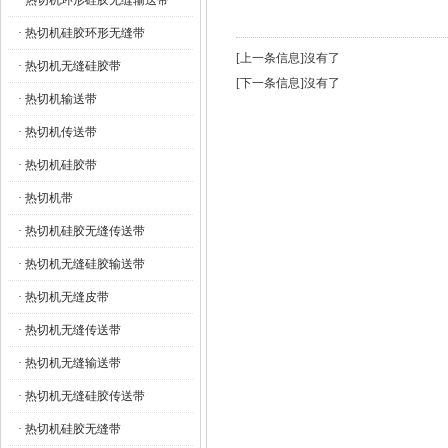
· 热切机环形硅胶无缝输送带
· 热切机硅胶环形无缝带
[上一条信息]沒有了
· 热切机无缝硅胶带
[下一条信息]沒有了
· 热切机输送带
· 热切机传送带
· 热切机硅胶带
· 热切机带
· 热切机硅胶无缝传送带
· 热切机无缝硅胶输送带
· 热切机无缝皮带
· 热切机无缝传送带
· 热切机无缝输送带
· 热切机无缝硅胶传送带
· 热切机硅胶无缝带