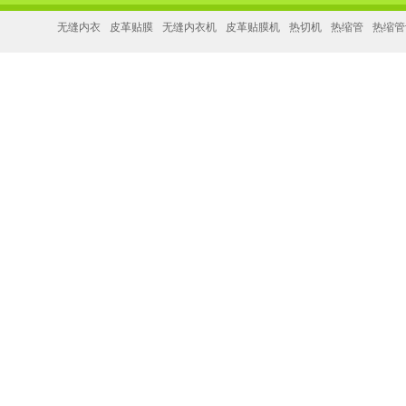
无缝内衣
皮革贴膜
无缝内衣机
皮革贴膜机
热切机
热缩管
热缩管