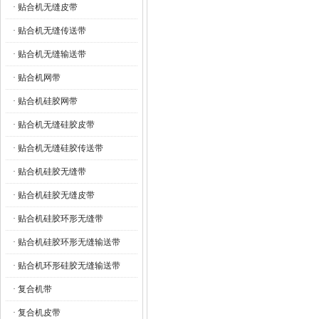
· 贴合机无缝皮带
· 贴合机无缝传送带
· 贴合机无缝输送带
· 贴合机网带
· 贴合机硅胶网带
· 贴合机无缝硅胶皮带
· 贴合机无缝硅胶传送带
· 贴合机硅胶无缝带
· 贴合机硅胶无缝皮带
· 贴合机硅胶环形无缝带
· 贴合机硅胶环形无缝输送带
· 贴合机环形硅胶无缝输送带
· 复合机带
· 复合机皮带