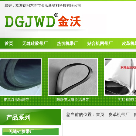
您好，欢迎访问东莞市金沃新材料科技有限公司
首页
无缝硅胶带厂
热切机带厂
贴合机网带厂
皮革机
革湿法输送带
防静电无缝高温皮带
打印机转印带
您当前的位置：
首页
-
皮革机带厂
-
产品系列
无缝硅胶带厂