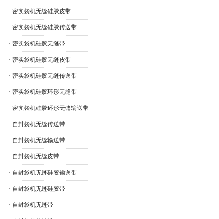
· 密实袋机无缝硅胶皮带
· 密实袋机无缝硅胶传送带
· 密实袋机硅胶无缝带
· 密实袋机硅胶无缝皮带
· 密实袋机硅胶无缝传送带
· 密实袋机硅胶环形无缝带
· 密实袋机硅胶环形无缝输送带
· 自封袋机无缝传送带
· 自封袋机无缝输送带
· 自封袋机无缝皮带
· 自封袋机无缝硅胶输送带
· 自封袋机无缝硅胶带
· 自封袋机无缝带