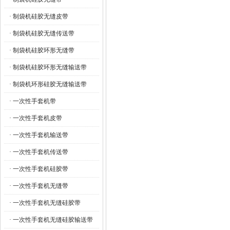
· 制袋机硅胶无缝皮带
· 制袋机硅胶无缝传送带
· 制袋机硅胶环形无缝带
· 制袋机硅胶环形无缝输送带
· 制袋机环形硅胶无缝输送带
· 一次性手套机带
· 一次性手套机皮带
· 一次性手套机输送带
· 一次性手套机传送带
· 一次性手套机硅胶带
· 一次性手套机无缝带
· 一次性手套机无缝硅胶带
· 一次性手套机无缝硅胶输送带