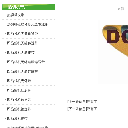
热切机带厂
来源：
· 热切机皮带
· 热切机硅胶环形无缝输送带
· 凹凸袋机无缝输送带
· 凹凸袋机无缝传送带
· 凹凸袋机无缝皮带
· 凹凸袋机无缝硅胶输送带
· 凹凸袋机无缝硅胶带
· 凹凸袋机无缝带
· 凹凸袋机硅胶带
· 凹凸袋机传送带
[上一条信息]沒有了
[下一条信息]沒有了
· 凹凸袋机输送带
· 凹凸袋机皮带