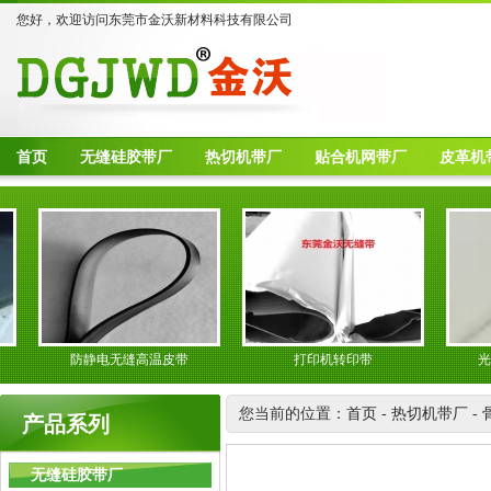
您好，欢迎访问东莞市金沃新材料科技有限公司
首页
无缝硅胶带厂
热切机带厂
贴合机网带厂
皮革机
防静电无缝高温皮带
打印机转印带
光伏板
您当前的位置：
首页
-
热切机带厂
-
产品系列
无缝硅胶带厂