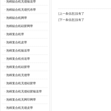
· 泡棉贴合机无缝输送带
· 泡棉贴合机无缝托布带
[上一条信息]沒有了
· 泡棉贴合机网带
[下一条信息]沒有了
· 泡棉贴合机硅胶网带
· 泡棉复合机带
· 泡棉复合机皮带
· 泡棉复合机输送带
· 泡棉复合机传送带
· 泡棉复合机硅胶带
· 泡棉复合机无缝带
· 泡棉复合机无缝硅胶带
· 泡棉复合机无缝硅胶输送带
· 泡棉复合机无网印网带
· 泡棉复合机无缝皮带