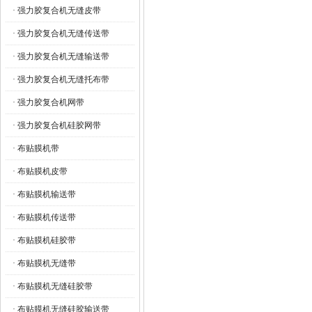
· 强力胶复合机无缝皮带
· 强力胶复合机无缝传送带
· 强力胶复合机无缝输送带
· 强力胶复合机无缝托布带
· 强力胶复合机网带
· 强力胶复合机硅胶网带
· 布贴膜机带
· 布贴膜机皮带
· 布贴膜机输送带
· 布贴膜机传送带
· 布贴膜机硅胶带
· 布贴膜机无缝带
· 布贴膜机无缝硅胶带
· 布贴膜机无缝硅胶输送带