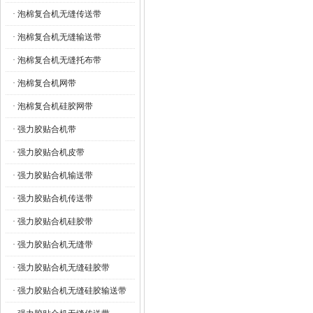
· 泡棉复合机无缝传送带
· 泡棉复合机无缝输送带
· 泡棉复合机无缝托布带
· 泡棉复合机网带
· 泡棉复合机硅胶网带
· 强力胶贴合机带
· 强力胶贴合机皮带
· 强力胶贴合机输送带
· 强力胶贴合机传送带
· 强力胶贴合机硅胶带
· 强力胶贴合机无缝带
· 强力胶贴合机无缝硅胶带
· 强力胶贴合机无缝硅胶输送带