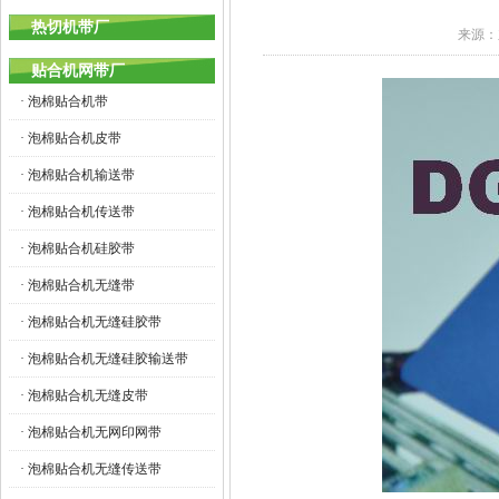
热切机带厂
来源：
贴合机网带厂
· 泡棉贴合机带
· 泡棉贴合机皮带
· 泡棉贴合机输送带
· 泡棉贴合机传送带
· 泡棉贴合机硅胶带
· 泡棉贴合机无缝带
· 泡棉贴合机无缝硅胶带
· 泡棉贴合机无缝硅胶输送带
· 泡棉贴合机无缝皮带
· 泡棉贴合机无网印网带
· 泡棉贴合机无缝传送带