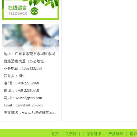
地址：广东省东莞市东城区东城
西路适泰大厦（办公地址）
业务电话：13924332788
联系人：周生
电 话：0769-22232968
传 真：0769-22810618
网 址：
www.dgjwsy.com
Email：dgjwd8@126.com
中文域名：
www.无缝硅胶带.com
首页
|
关于我们
|
荣誉证书
|
产品展示
|
客户