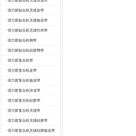
· 强力胶贴合机无缝传送带
· 强力胶贴合机无缝皮带
· 强力胶贴合机无缝输送带
· 强力胶贴合机无缝托布带
· 强力胶贴合机网带
· 强力胶贴合机硅胶网带
· 强力胶复合机带
· 强力胶复合机皮带
· 强力胶复合机输送带
· 强力胶复合机传送带
· 强力胶复合机硅胶带
· 强力胶复合机无缝带
· 强力胶复合机无缝硅胶带
· 强力胶复合机无缝硅胶输送带