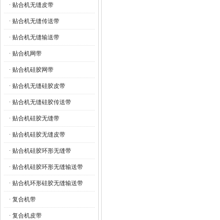
· 贴合机无缝皮带
· 贴合机无缝传送带
· 贴合机无缝输送带
· 贴合机网带
· 贴合机硅胶网带
· 贴合机无缝硅胶皮带
· 贴合机无缝硅胶传送带
· 贴合机硅胶无缝带
· 贴合机硅胶无缝皮带
· 贴合机硅胶环形无缝带
· 贴合机硅胶环形无缝输送带
· 贴合机环形硅胶无缝输送带
· 复合机带
· 复合机皮带