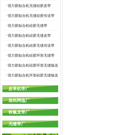
带
· 强力胶贴合机无缝硅胶皮带
· 强力胶贴合机无缝硅胶传送带
· 强力胶贴合机硅胶无缝带
· 强力胶贴合机硅胶无缝皮带
· 强力胶贴合机硅胶无缝传送带
· 强力胶贴合机硅胶环形无缝带
· 强力胶贴合机硅胶环形无缝输送
带
· 强力胶贴合机环形硅胶无缝输送
带
皮革机带厂
造纸网毯厂
铁氟龙带厂
无缝带厂