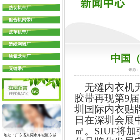
热切机带厂
贴合机网带厂
皮革机带厂
造纸网毯厂
中国（
铁氟龙带厂
无缝带厂
来源：
无缝内衣机
胶带
再现第
9
届
圳国际内衣贴
日在深圳会展
㎡。
SIUF
将加
地址：广东省东莞市东城区东城