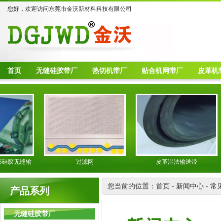
您好，欢迎访问东莞市金沃新材料科技有限公司
首页
无缝硅胶带厂
热切机带厂
贴合机网带厂
皮革机
硅胶无缝输
过滤网
皮革湿法输送带
您当前的位置：
首页
-
新闻中心
-
常
产品系列
无缝硅胶带厂