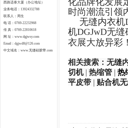
化品牌
化发展
西路适泰大厦（办公地址）
时尚潮流引领
业务电话：13924332788
联系人：周生
无缝内衣机
电 话：0769-22232968
机
DGJwD
无缝
传 真：0769-22810618
网 址：
www.dgjwsy.com
衣展大放异彩
Email：dgjwd8@126.com
中文域名：
www.无缝硅胶带.com
相关搜索：
无缝
切机
|
热缩管
|
热
平皮带
|
贴合机无